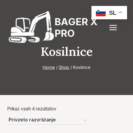
Skip
to
SL
BAGER X
content
PRO
Kosilnice
Home
/
Shop
/
Kosilnice
Prikaz vseh 4 rezultatov