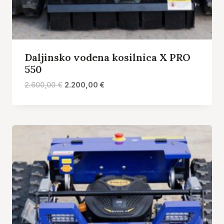
Daljinsko vodena kosilnica X PRO
550
Izvirna
Trenutna
2.600,00
€
2.200,00
€
cena
cena
je
je:
bila:
2.200,00 €.
2.600,00 €.