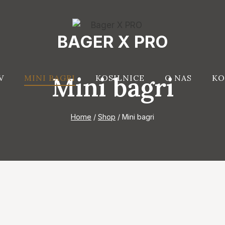
BAGER X PRO
Mini bagri
V
MINI BAGRI
KOSILNICE
O NAS
KO
Home
/
Shop
/
Mini bagri