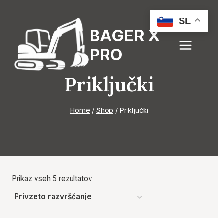
Skip
to
SL
BAGER X
content
PRO
Priključki
Home
/
Shop
/
Priključki
Prikaz vseh 5 rezultatov