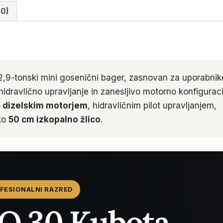
(0)
 2,9-tonski mini gosenični bager, zasnovan za uporabnik
hidravlično upravljanje in zanesljivo motorno konfiguraci
 dizelskim motorjem
, hidravličnim pilot upravljanjem,
sko
50 cm izkopalno žlico
.
ROFESIONALNI RAZRED
O 30 Kubota