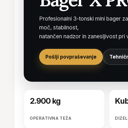
Profesionalni 3-tonski mini bager z
moč, stabilnost,
natančen nadzor in zanesljivost pr
Pošlji povpraševanje
Tehničn
2.900 kg
Kub
OPERATIVNA TEŽA
DIZE