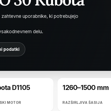
a zahtevne uporabnike, ki potrebujejo
i vsakodnevnem delu.
i podatki
ota D1105
1260–1500 mm
LSKI MOTOR
RAZŠIRLJIVA ŠASIJA