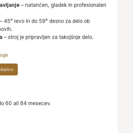
avljanje
– natančen, gladek in profesionalen
– 45° levo in do 59° desno za delo ob
bovih.
a
– stroj je pripravljen za takojšnje delo.
loge
ošarico
do 60 ali 84 mesecev.