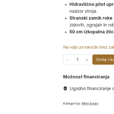
Hidravlično pilot upr
nadzor stroja.
Stranski zamik roke
zidovih, ograjah in ro
50 cm izkopalna žlic
Na voljo za naročilo brez za
Bager
Dodaj v k
X
PRO
Možnost financiranja
30
Kubota
Ugodno financiranje 
Motor
količina
Kategorija:
Mini bagri