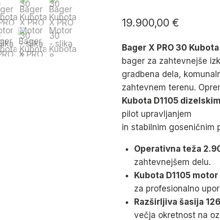
19.900,00
€
Bager X PRO 30 Kubota
bager za zahtevnejše iz
gradbena dela, komunalne
zahtevnem terenu. Oprem
Kubota D1105 dizelski
pilot upravljanjem
in stabilnim goseničnim
Operativna teža 2.9
zahtevnejšem delu.
Kubota D1105 motor
za profesionalno upor
Razširljiva šasija 
večja okretnost na ozk