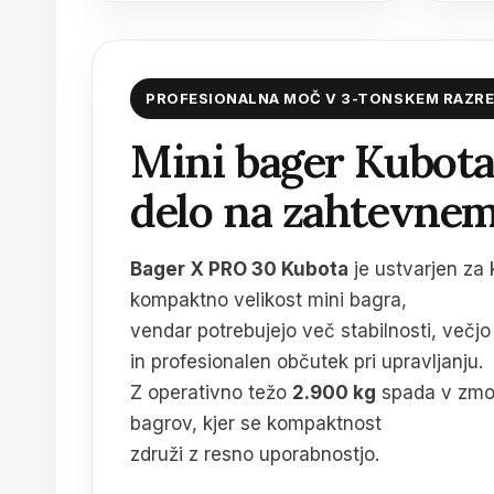
PROFESIONALNA MOČ V 3-TONSKEM RAZR
Mini bager Kubota
delo na zahtevnem
Bager X PRO 30 Kubota
je ustvarjen za k
kompaktno velikost mini bagra,
vendar potrebujejo več stabilnosti, več
in profesionalen občutek pri upravljanju.
Z operativno težo
2.900 kg
spada v zmogl
bagrov, kjer se kompaktnost
združi z resno uporabnostjo.