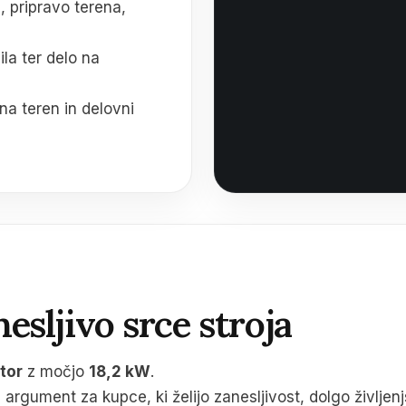
e, pripravo terena,
la ter delo na
na teren in delovni
esljivo srce stroja
tor
z močjo
18,2 kW
.
argument za kupce, ki želijo zanesljivost, dolgo življen