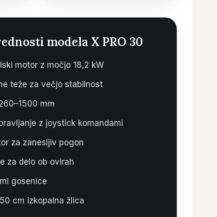
rednosti modela X PRO 30
lski motor z močjo 18,2 kW
e teže za večjo stabilnost
a 1260–1500 mm
upravljanje z joystick komandami
tor za zanesljiv pogon
e za delo ob ovirah
mi gosenice
 50 cm izkopalna žlica