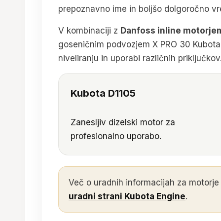
prepoznavno ime in boljšo dolgoročno vre
V kombinaciji z
Danfoss inline motorje
goseničnim podvozjem X PRO 30 Kubota o
niveliranju in uporabi različnih priključkov
Kubota D1105
Zanesljiv dizelski motor za
profesionalno uporabo.
Več o uradnih informacijah za motorje
uradni strani Kubota Engine
.