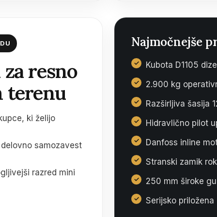
Najmočnejše p
EDU
 za resno
Kubota D1105 dize
2.900 kg operativn
 terenu
Razširljiva šasij
upce, ki želijo
Hidravlično pilot 
Danfoss inline mo
jo delovno samozavest
Stranski zamik rok
jivejši razred mini
250 mm široke gu
Serijsko priložena