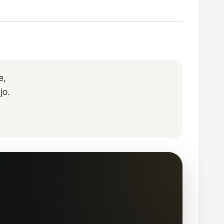
e,
jo.