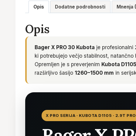
Opis
Dodatne podrobnosti
Mnenja 
Opis
Bager X PRO 30 Kubota
je profesionalni
ki potrebujejo večjo stabilnost, natančno 
Opremljen je s preverjenim
Kubota D1105
razširljivo šasijo
1260–1500 mm
in serij
X PRO SERIJA · KUBOTA D1105 · 2.9T P
Bager X PR