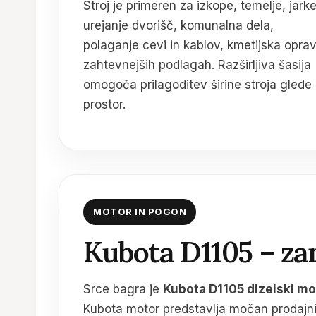
Stroj je primeren za izkope, temelje, jark
urejanje dvorišč, komunalna dela,
polaganje cevi in kablov, kmetijska opravi
zahtevnejših podlagah. Razširljiva šasija
omogoča prilagoditev širine stroja glede 
prostor.
MOTOR IN POGON
Kubota D1105 – zan
Srce bagra je
Kubota D1105 dizelski mo
Kubota motor predstavlja močan prodajni 