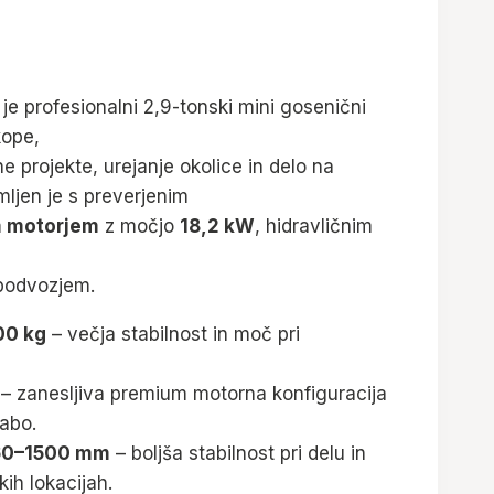
je profesionalni 2,9-tonski mini gosenični
kope,
 projekte, urejanje okolice in delo na
ljen je s preverjenim
m motorjem
z močjo
18,2 kW
, hidravličnim
 podvozjem.
00 kg
– večja stabilnost in moč pri
– zanesljiva premium motorna konfiguracija
abo.
1260–1500 mm
– boljša stabilnost pri delu in
ih lokacijah.