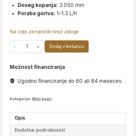
Doseg kopanja:
3.050 mm
Poraba goriva:
1–1.3 L/h
Na voljo za naročilo brez zaloge
Mini
Dodaj v košarico
bager
1.5T
Možnost financiranja
s
Kubota
Ugodno financiranje do 60 ali 84 mesecev.
motorjem
–
Kategorija:
Mini bagri
X
PRO
15
Opis
količina
Dodatne podrobnosti