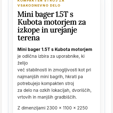
KOMPAKTEN STROJ ZA
VSAKODNEVNO DELO
Mini bager 1.5T s
Kubota motorjem za
izkope in urejanje
terena
Mini bager 1.5T s Kubota motorjem
je odlična izbira za uporabnike, ki
želijo
več stabilnosti in zmogljivosti kot pri
najmanjših mini bagrih, hkrati pa
potrebujejo kompakten stroj
za delo na ozkih lokacijah, dvoriščih,
vrtovih in manjših gradbiščih.
Z dimenzijami 2300 × 1100 × 2250