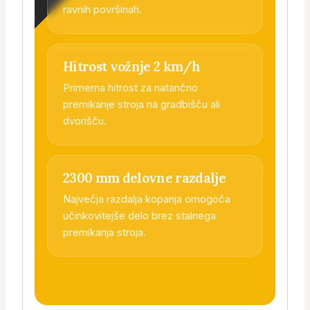
ravnih površinah.
Hitrost vožnje 2 km/h
Primerna hitrost za natančno
premikanje stroja na gradbišču ali
dvorišču.
2300 mm delovne razdalje
Največja razdalja kopanja omogoča
učinkovitejše delo brez stalnega
premikanja stroja.