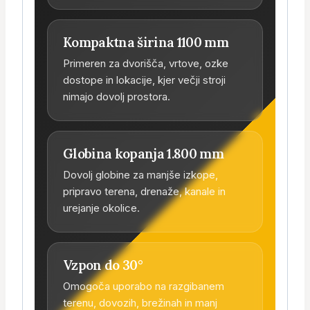
Kompaktna širina 1100 mm
Primeren za dvorišča, vrtove, ozke
dostope in lokacije, kjer večji stroji
nimajo dovolj prostora.
Globina kopanja 1.800 mm
Dovolj globine za manjše izkope,
pripravo terena, drenaže, kanale in
urejanje okolice.
Vzpon do 30°
Omogoča uporabo na razgibanem
terenu, dovozih, brežinah in manj