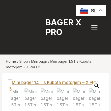
Skip
to
SL
content
BAGER X
PRO
Home
/
Shop
/
Mini bagri
/
Mini bager 1.5T s Kubota
motorjem – X PRO 15